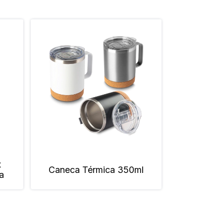
x
Coquete
Caneca Térmica 350ml
a