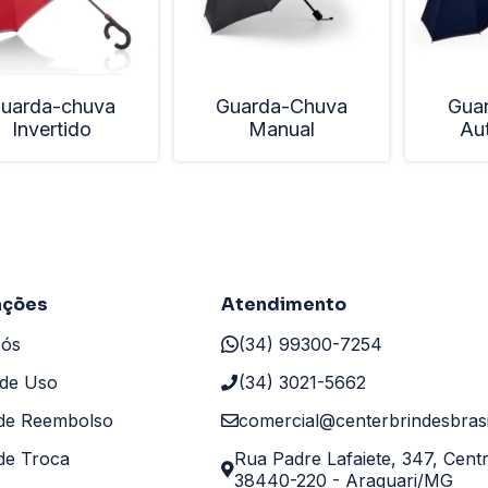
uarda-chuva
Guarda-Chuva
Gua
Invertido
Manual
Au
ações
Atendimento
Nós
(34) 99300-7254
de Uso
(34) 3021-5662
 de Reembolso
comercial@centerbrindesbrasi
 de Troca
Rua Padre Lafaiete, 347, Cent
38440-220 - Araguari/MG